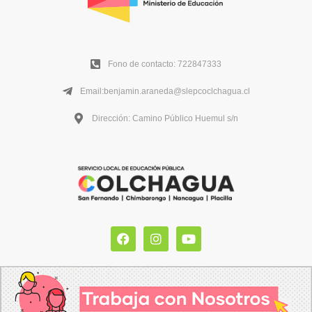
Fono de contacto: 722847333
Email:benjamin.araneda@slepcoclchagua.cl
Dirección: Camino Público Huemul s/n